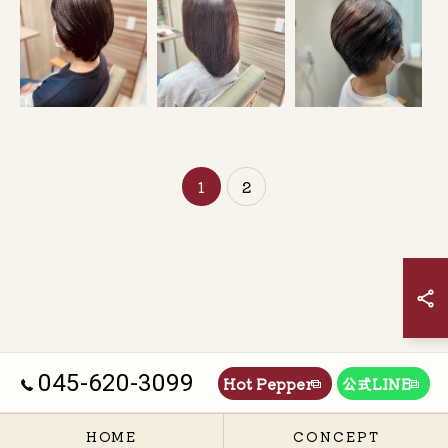
1
2
045-620-3099
Hot Pepper
公式LINE
HOME
CONCEPT