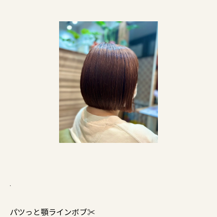
.
パツっと顎ラインボブ✂︎