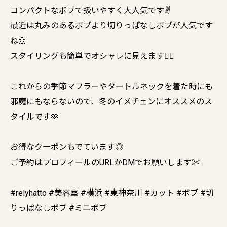
コンパクトなボブで扱いやすく大人気です✌️
最近は丸みのあるボブより切りっぱなしボブが人気です
ね🌼
スタイリングも簡単でオシャレに見えます🙆‍♀️
これからの季節マフラーやタートルネックを着た時にも
邪魔にもならないので、冬のイメチェンにオススメのス
タイルです🫶
お得なクーポンもでています◎
ご予約はプロフィールのURLかDMでお願いします✂︎
#relyhatto #美容室 #横浜 #東神奈川 #カット #ボブ #切
りっぱなしボブ #ミニボブ