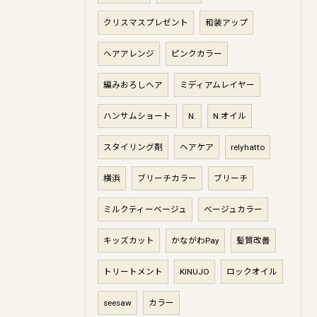
クリスマスプレゼント
和装アップ
ヘアアレンジ
ピンクカラー
編みおろしヘア
ミディアムレイヤー
ハンサムショート
N.
N.オイル
スタイリング剤
ヘアケア
relyhatto
横浜
ブリーチカラー
ブリーチ
ミルクティーベージュ
ベージュカラー
キッズカット
かながわPay
髪質改善
トリートメント
KINUJO
ロックオイル
seesaw
カラー