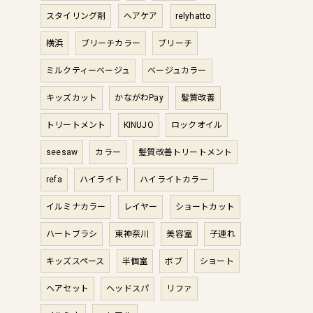
スタイリング剤
ヘアケア
relyhatto
横浜
ブリーチカラー
ブリーチ
ミルクティーベージュ
ベージュカラー
キッズカット
かながわPay
髪質改善
トリートメント
KINUJO
ロックオイル
seesaw
カラー
髪質改善トリートメント
refa
ハイライト
ハイライトカラー
イルミナカラー
レイヤー
ショートカット
ハートブラシ
東神奈川
美容室
子連れ
キッズスペース
半個室
ボブ
ショート
ヘアセット
ヘッドスパ
リファ