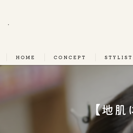
・
HOME
CONCEPT
STYLIST
【地肌