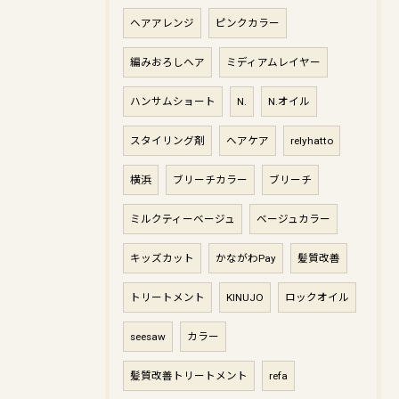
ヘアアレンジ
ピンクカラー
編みおろしヘア
ミディアムレイヤー
ハンサムショート
N.
N.オイル
スタイリング剤
ヘアケア
relyhatto
横浜
ブリーチカラー
ブリーチ
ミルクティーベージュ
ベージュカラー
キッズカット
かながわPay
髪質改善
トリートメント
KINUJO
ロックオイル
seesaw
カラー
髪質改善トリートメント
refa